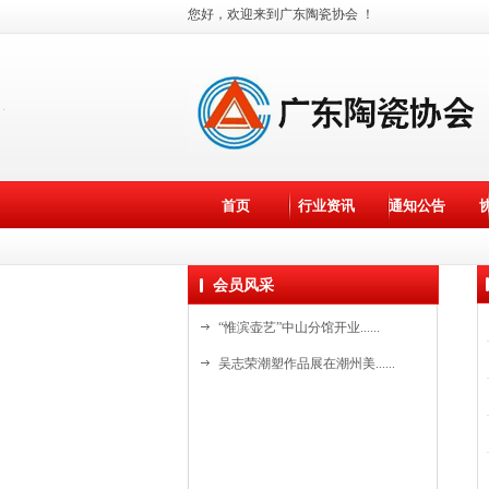
您好，欢迎来到广东陶瓷协会 ！
×
首页
行业资讯
通知公告
会员风采
“惟滨壶艺”中山分馆开业......
吴志荣潮塑作品展在潮州美......
斯达高瓷艺“水晶石茶具”......
斯达高瓷艺创始人詹培明在......
资料更新中。。。
国家级非遗基地新美陶开放......
资料更新中。。。