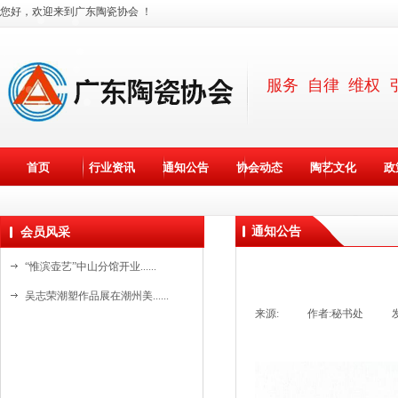
您好，欢迎来到广东陶瓷协会 ！
服务 自律 维权 
首页
行业资讯
通知公告
协会动态
陶艺文化
政
通知公告
会员风采
“惟滨壶艺”中山分馆开业......
吴志荣潮塑作品展在潮州美......
来源:
|
作者:
秘书处
|
斯达高瓷艺“水晶石茶具”......
资料更新中。。。
斯达高瓷艺创始人詹培明在......
资料更新中。。。
国家级非遗基地新美陶开放......
资料更新中。。。