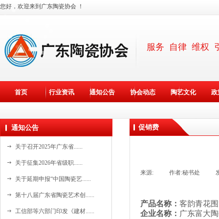
您好，欢迎来到广东陶瓷协会 ！
服务 自律 维权 
首页
行业资讯
通知公告
协会动态
陶艺文化
政
促销费
通知公告
关于召开2025年广东省......
关于征集2026年省级职......
来源:
|
作者:
秘书处
|
关于延期申报“中国陶瓷艺......
第十八届广东省陶瓷艺术创......
产品名称：
客韵青花围
资料更新中。。。
工信部等六部门印发《建材......
企业名称：
广东富大陶