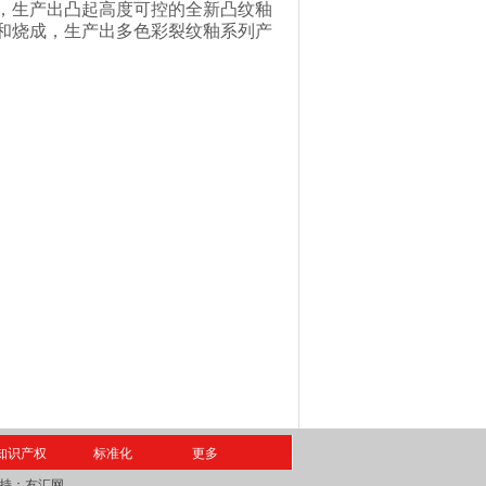
，生产出
凸起高度可控的全新凸纹釉
和烧成
，
生产出多色彩裂纹釉
系列产
知识产权
标准化
更多
持：
友汇网