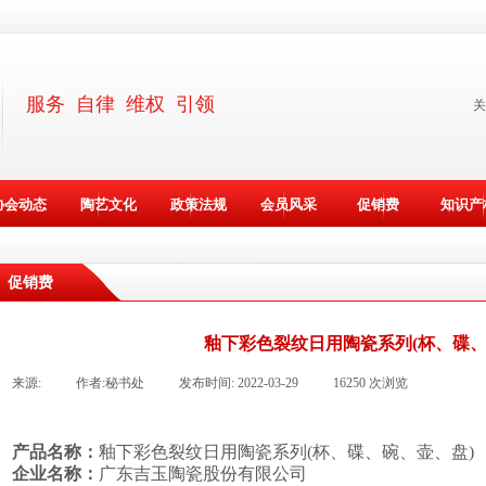
服务 自律 维权 引领
关
协会动态
陶艺文化
政策法规
会员风采
促销费
知识产
促销费
釉下彩色裂纹日用陶瓷系列(杯、碟、
来源:
|
作者:
秘书处
|
发布时间:
2022-03-29
|
16250
次浏览
|
产品名称：
釉下彩色裂纹日用陶瓷系列
(杯、碟、碗、壶、盘)
企业名称：
广东吉玉陶瓷股份有限公司