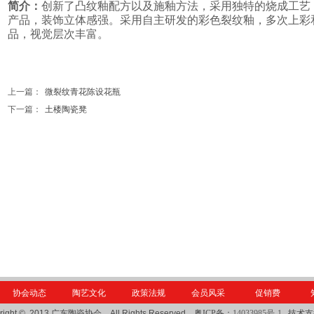
简介：
创新了凸纹釉配方以及施釉方法，采用独特的烧成工艺
产品，装饰立体感强。
采
用
自主研发的彩色裂纹釉，多次上彩
品，
视觉层次
丰富
。
上一篇：
微裂纹青花陈设花瓶
下一篇：
土楼陶瓷凳
协会动态
陶艺文化
政策法规
会员风采
促销费
right © 2013
广东陶瓷协会
All Rights Reserved
粤ICP备：
14033985号-1
技术支