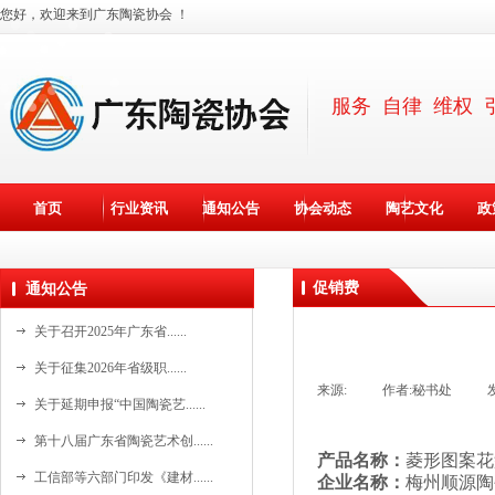
您好，欢迎来到广东陶瓷协会 ！
服务 自律 维权 
首页
行业资讯
通知公告
协会动态
陶艺文化
政
促销费
通知公告
关于召开2025年广东省......
关于征集2026年省级职......
来源:
|
作者:
秘书处
|
关于延期申报“中国陶瓷艺......
第十八届广东省陶瓷艺术创......
产品名称：
菱形
图案
花
资料更新中。。。
工信部等六部门印发《建材......
企业名称：
梅州顺源陶