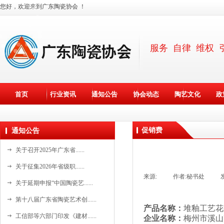
您好，欢迎来到广东陶瓷协会 ！
服务 自律 维权 
首页
行业资讯
通知公告
协会动态
陶艺文化
政
促销费
通知公告
关于召开2025年广东省......
关于征集2026年省级职......
来源:
|
作者:
秘书处
|
关于延期申报“中国陶瓷艺......
第十八届广东省陶瓷艺术创......
产品名称：
堆釉工艺花
资料更新中。。。
工信部等六部门印发《建材......
企业名称：
梅州市溪山